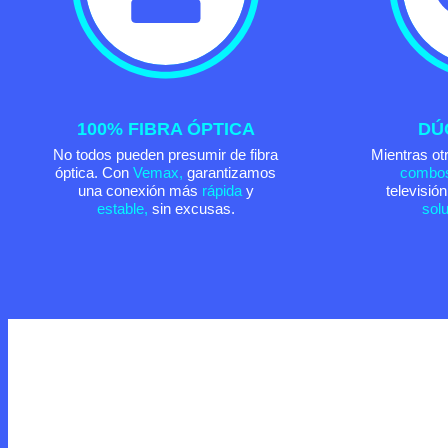
100% FIBRA ÓPTICA
DÚ
No todos pueden presumir de fibra
Mientras otr
óptica. Con
Vemax,
garantizamos
combo
una conexión más
rápida
y
televisió
estable,
sin excusas.
sol