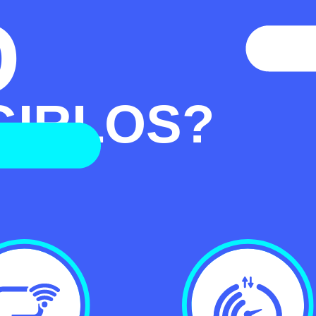
O
GIRLOS?