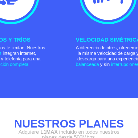
OS Y TRÍOS
VELOCIDAD SIMÉTRIC
os te limitan. Nuestros
A diferencia de otros, ofrecem
s
integran internet,
la misma velocidad de carga 
n y telefonía para una
descarga para una experienci
ución completa.
balanceada
y sin
interrupcione
NUESTROS PLANES
Adquiere
L1MAX
incluido en todos nuestros
planes desde 500Mbps.