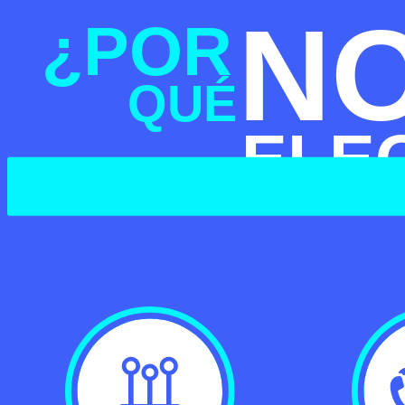
N
¿POR
QUÉ
ELE