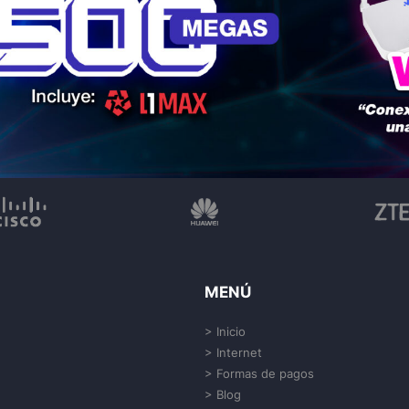
MENÚ
> Inicio
> Internet
> Formas de pagos
> Blog