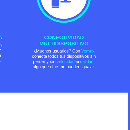
A
CONECTIVIDAD
MULTIDISPOSITIVO
os
y
¿Muchos usuarios? Con
Vemax
a
conecta todos tus dispositivos sin
s.
perder y sin
velocidad
ni
calidad,
algo que otros no pueden igualar.