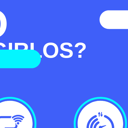
O
GIRLOS?