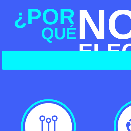
N
¿POR
QUÉ
ELE