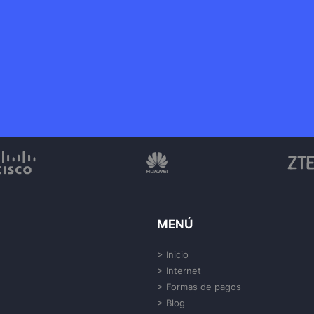
MENÚ
> Inicio
> Internet
> Formas de pagos
> Blog