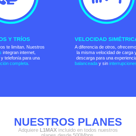
OS Y TRÍOS
VELOCIDAD SIMÉTRIC
os te limitan. Nuestros
A diferencia de otros, ofrecem
s
integran internet,
la misma velocidad de carga 
n y telefonía para una
descarga para una experienci
ución completa.
balanceada
y sin
interrupcione
NUESTROS PLANES
Adquiere
L1MAX
incluido en todos nuestros
planes desde 500Mbps.