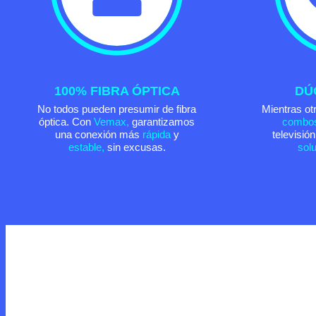
100% FIBRA ÓPTICA
DÚ
No todos pueden presumir de fibra
Mientras otr
óptica. Con
Vemax,
garantizamos
combo
una conexión más
rápida
y
televisió
estable,
sin excusas.
sol