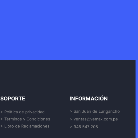
SOPORTE
INFORMACIÓN
> San Juan de Lurigancho
> Política de privacidad
> Términos y Condiciones
> ventas@vemax.com.pe
> Libro de Reclamaciones
> 946 547 205