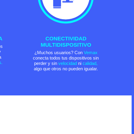
A
CONECTIVIDAD
MULTIDISPOSITIVO
os
y
¿Muchos usuarios? Con
Vemax
a
conecta todos tus dispositivos sin
s.
perder y sin
velocidad
ni
calidad,
algo que otros no pueden igualar.