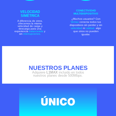
CONECTIVIDAD
VELOCIDAD
MULTIDISPOSITIVO
SIMÉTRICA
¿Muchos usuarios? Con
A diferencia de otros,
Vemax
conecta todos tus
ofrecemos la misma
dispositivos sin perder y sin
velocidad de carga y
velocidad
ni
calidad,
algo
descarga para una
experiencia
balanceada
y
que otros no pueden
sin
interrupciones.
igualar.
NUESTROS PLANES
Adquiere
L1MAX
incluido en todos
nuestros planes desde 500Mbps.