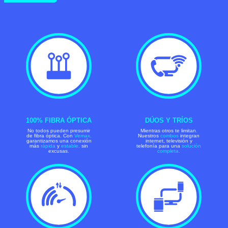
100% FIBRA ÓPTICA
DÚOS Y TRÍOS
No todos pueden presumir
Mientras otros te limitan.
de fibra óptica. Con
Vemax,
Nuestros
combos
integran
garantizamos una conexión
internet, televisión y
más
rápida
y
estable,
sin
telefonía para una
solución
excusas.
completa.