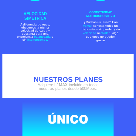
CONECTIVIDAD
VELOCIDAD
MULTIDISPOSITIVO
SIMÉTRICA
¿Muchos usuarios? Con
A diferencia de otros,
Vemax
conecta todos tus
ofrecemos la misma
dispositivos sin perder y sin
velocidad de carga y
velocidad
ni
calidad,
algo
descarga para una
experiencia
balanceada
y
que otros no pueden
sin
interrupciones.
igualar.
NUESTROS PLANES
Adquiere
L1MAX
incluido en todos
nuestros planes desde 500Mbps.