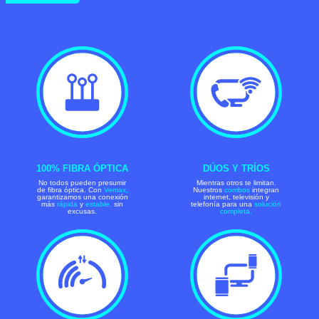
100% FIBRA ÓPTICA
DÚOS Y TRÍOS
No todos pueden presumir
Mientras otros te limitan.
de fibra óptica. Con
Vemax,
Nuestros
combos
integran
garantizamos una conexión
internet, televisión y
más
rápida
y
estable,
sin
telefonía para una
solución
excusas.
completa.