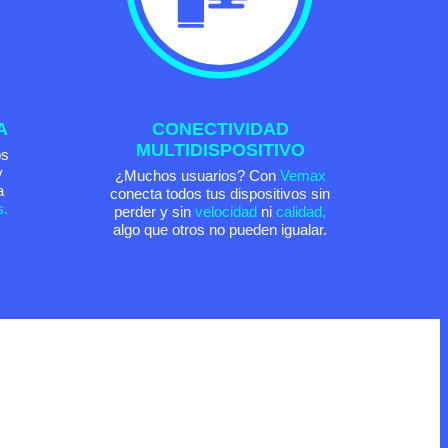
A
CONECTIVIDAD
MULTIDISPOSITIVO
os
y
¿Muchos usuarios? Con
Vemax
a
conecta todos tus dispositivos sin
s.
perder y sin
velocidad
ni
calidad,
algo que otros no pueden igualar.