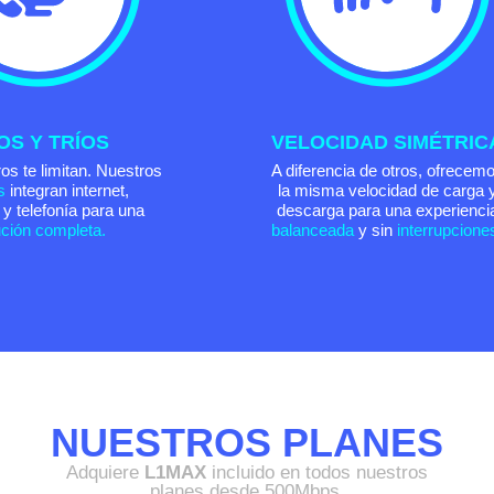
OS Y TRÍOS
VELOCIDAD SIMÉTRIC
os te limitan. Nuestros
A diferencia de otros, ofrecem
s
integran internet,
la misma velocidad de carga 
n y telefonía para una
descarga para una experienci
ución completa.
balanceada
y sin
interrupcione
NUESTROS PLANES
Adquiere
L1MAX
incluido en todos nuestros
planes desde 500Mbps.