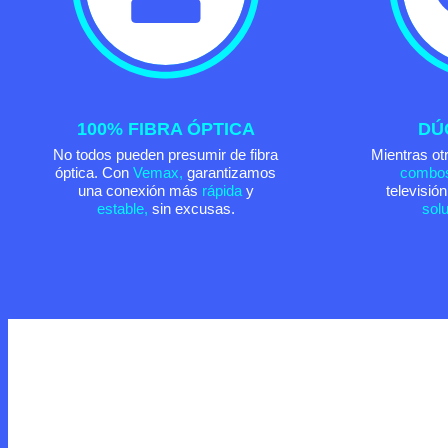
100% FIBRA ÓPTICA
DÚ
No todos pueden presumir de fibra
Mientras otr
óptica. Con
Vemax,
garantizamos
combo
una conexión más
rápida
y
televisió
estable,
sin excusas.
sol