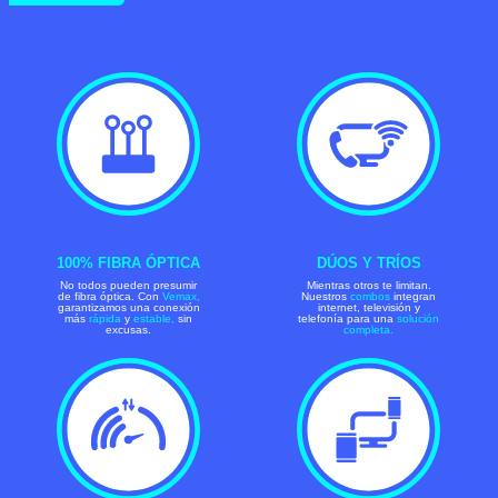
100% FIBRA ÓPTICA
DÚOS Y TRÍOS
No todos pueden presumir
Mientras otros te limitan.
de fibra óptica. Con
Vemax,
Nuestros
combos
integran
garantizamos una conexión
internet, televisión y
más
rápida
y
estable,
sin
telefonía para una
solución
excusas.
completa.