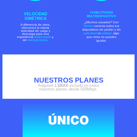
CONECTIVIDAD
VELOCIDAD
MULTIDISPOSITIVO
SIMÉTRICA
¿Muchos usuarios? Con
A diferencia de otros,
Vemax
conecta todos tus
ofrecemos la misma
dispositivos sin perder y sin
velocidad de carga y
velocidad
ni
calidad,
algo
descarga para una
experiencia
balanceada
y
que otros no pueden
sin
interrupciones.
igualar.
NUESTROS PLANES
Adquiere
L1MAX
incluido en todos
nuestros planes desde 500Mbps.